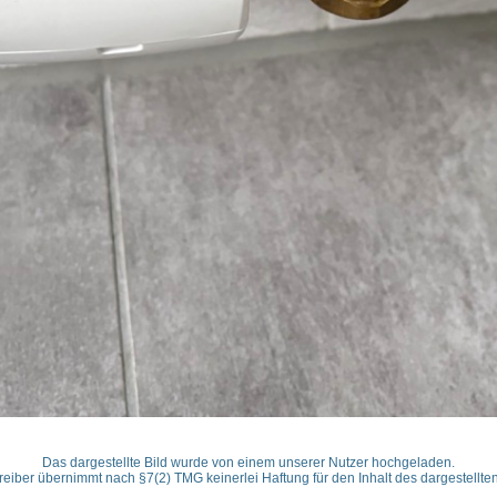
Das dargestellte Bild wurde von einem unserer Nutzer hochgeladen.
reiber übernimmt nach §7(2) TMG keinerlei Haftung für den Inhalt des dargestellten