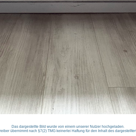
Das dargestellte Bild wurde von einem unserer Nutzer hochgeladen.
reiber übernimmt nach §7(2) TMG keinerlei Haftung für den Inhalt des dargestellten