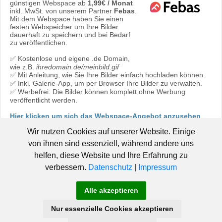
günstigen Webspace ab
1,99€ / Monat
inkl. MwSt. von unserem Partner
Febas
.
Mit dem Webspace haben Sie einen
festen Webspeicher um Ihre Bilder
dauerhaft zu speichern und bei Bedarf
zu veröffentlichen.
✅ Kostenlose und eigene .de Domain,
wie z.B.
ihredomain.de/meinbild.gif
✅ Mit Anleitung, wie Sie Ihre Bilder einfach hochladen können.
✅ Inkl. Galerie-App, um per Browser Ihre Bilder zu verwalten.
✅ Werbefrei: Die Bilder können komplett ohne Werbung
veröffentlicht werden.
Hier klicken um sich das Webspace-Angebot anzusehen
oder direkt bestellen:
Jetzt bestellen!
Wir nutzen Cookies auf unserer Website. Einige
von ihnen sind essenziell, während andere uns
helfen, diese Website und Ihre Erfahrung zu
verbessern.
Datenschutz
|
Impressum
© 2006 - 2019 Pic-Upload.de -
|
Hosted by Febas
Pic-Upload.de
Alle akzeptieren
-
-
-
braucht Hilfe!
AGB
Datenschutz
Impressum
Nur essenzielle Cookies akzeptieren
SSD Webhosting
-
Dateien hochladen
-
Partnerprogramm
-
Facebook