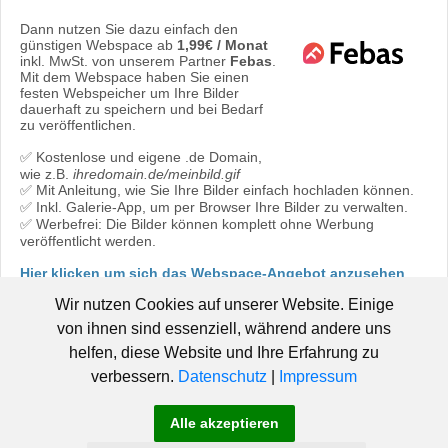
Dann nutzen Sie dazu einfach den
günstigen Webspace ab
1,99€ / Monat
inkl. MwSt. von unserem Partner
Febas
.
Mit dem Webspace haben Sie einen
festen Webspeicher um Ihre Bilder
dauerhaft zu speichern und bei Bedarf
zu veröffentlichen.
✅ Kostenlose und eigene .de Domain,
wie z.B.
ihredomain.de/meinbild.gif
✅ Mit Anleitung, wie Sie Ihre Bilder einfach hochladen können.
✅ Inkl. Galerie-App, um per Browser Ihre Bilder zu verwalten.
✅ Werbefrei: Die Bilder können komplett ohne Werbung
veröffentlicht werden.
Hier klicken um sich das Webspace-Angebot anzusehen
oder direkt bestellen:
Jetzt bestellen!
Wir nutzen Cookies auf unserer Website. Einige
von ihnen sind essenziell, während andere uns
helfen, diese Website und Ihre Erfahrung zu
verbessern.
Datenschutz
|
Impressum
© 2006 - 2019 Pic-Upload.de -
|
Hosted by Febas
Pic-Upload.de
Alle akzeptieren
-
-
-
braucht Hilfe!
AGB
Datenschutz
Impressum