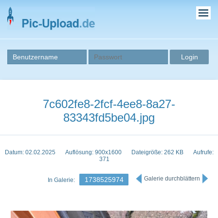
7c602fe8-2fcf-4ee8-8a27-
83343fd5be04.jpg
Datum: 02.02.2025
Auflösung: 900x1600
Dateigröße: 262 KB
Aufrufe:
371
Galerie durchblättern
1738525974
In Galerie: