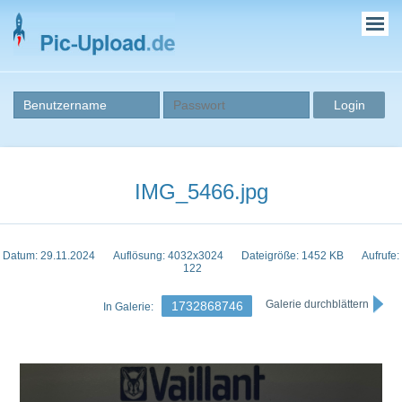
IMG_5466.jpg
Datum: 29.11.2024
Auflösung: 4032x3024
Dateigröße: 1452 KB
Aufrufe:
122
Galerie durchblättern
1732868746
In Galerie: