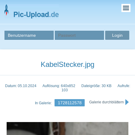
KabelStecker.jpg
Datum: 05.10.2024
Auflösung: 640x852
Dateigröße: 30 KB
Aufrufe:
103
Galerie durchblättern
1728112578
In Galerie: