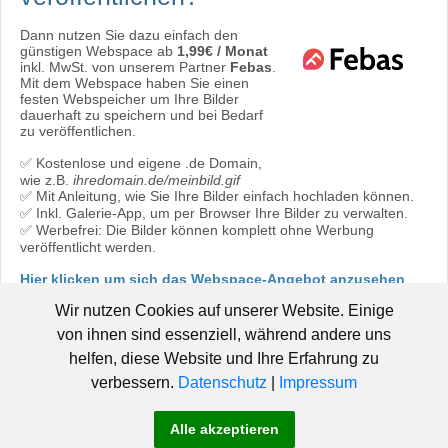
Dann nutzen Sie dazu einfach den
günstigen Webspace ab
1,99€ / Monat
inkl. MwSt. von unserem Partner
Febas
.
Mit dem Webspace haben Sie einen
festen Webspeicher um Ihre Bilder
dauerhaft zu speichern und bei Bedarf
zu veröffentlichen.
✅ Kostenlose und eigene .de Domain,
wie z.B.
ihredomain.de/meinbild.gif
✅ Mit Anleitung, wie Sie Ihre Bilder einfach hochladen können.
✅ Inkl. Galerie-App, um per Browser Ihre Bilder zu verwalten.
✅ Werbefrei: Die Bilder können komplett ohne Werbung
veröffentlicht werden.
Hier klicken um sich das Webspace-Angebot anzusehen
oder direkt bestellen:
Jetzt bestellen!
Wir nutzen Cookies auf unserer Website. Einige
von ihnen sind essenziell, während andere uns
helfen, diese Website und Ihre Erfahrung zu
verbessern.
Datenschutz
|
Impressum
© 2006 - 2019 Pic-Upload.de -
|
Hosted by Febas
Pic-Upload.de
Alle akzeptieren
-
-
-
braucht Hilfe!
AGB
Datenschutz
Impressum