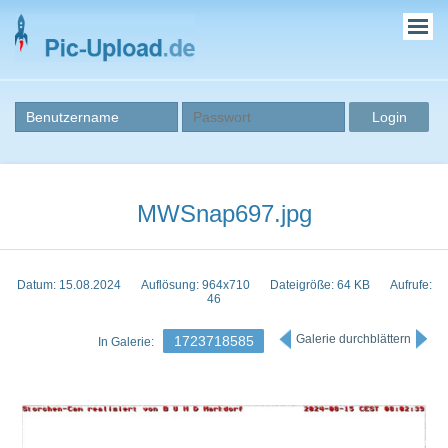
MWSnap697.jpg
Datum: 15.08.2024
Auflösung: 964x710
Dateigröße: 64 KB
Aufrufe:
46
Galerie durchblättern
1723718585
In Galerie: