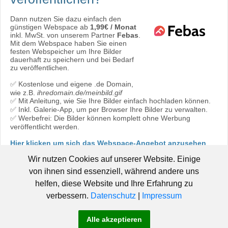
Dann nutzen Sie dazu einfach den
günstigen Webspace ab
1,99€ / Monat
inkl. MwSt. von unserem Partner
Febas
.
Mit dem Webspace haben Sie einen
festen Webspeicher um Ihre Bilder
dauerhaft zu speichern und bei Bedarf
zu veröffentlichen.
✅ Kostenlose und eigene .de Domain,
wie z.B.
ihredomain.de/meinbild.gif
✅ Mit Anleitung, wie Sie Ihre Bilder einfach hochladen können.
✅ Inkl. Galerie-App, um per Browser Ihre Bilder zu verwalten.
✅ Werbefrei: Die Bilder können komplett ohne Werbung
veröffentlicht werden.
Hier klicken um sich das Webspace-Angebot anzusehen
oder direkt bestellen:
Jetzt bestellen!
Wir nutzen Cookies auf unserer Website. Einige
von ihnen sind essenziell, während andere uns
helfen, diese Website und Ihre Erfahrung zu
verbessern.
Datenschutz
|
Impressum
© 2006 - 2019 Pic-Upload.de -
|
Hosted by Febas
Pic-Upload.de
Alle akzeptieren
-
-
-
braucht Hilfe!
AGB
Datenschutz
Impressum