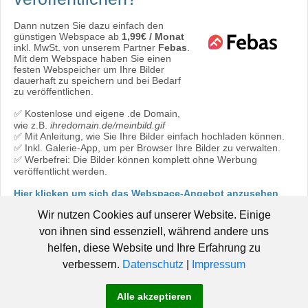
Dann nutzen Sie dazu einfach den
günstigen Webspace ab
1,99€ / Monat
inkl. MwSt. von unserem Partner
Febas
.
Mit dem Webspace haben Sie einen
festen Webspeicher um Ihre Bilder
dauerhaft zu speichern und bei Bedarf
zu veröffentlichen.
✅ Kostenlose und eigene .de Domain,
wie z.B.
ihredomain.de/meinbild.gif
✅ Mit Anleitung, wie Sie Ihre Bilder einfach hochladen können.
✅ Inkl. Galerie-App, um per Browser Ihre Bilder zu verwalten.
✅ Werbefrei: Die Bilder können komplett ohne Werbung
veröffentlicht werden.
Hier klicken um sich das Webspace-Angebot anzusehen
oder direkt bestellen:
Jetzt bestellen!
Wir nutzen Cookies auf unserer Website. Einige
von ihnen sind essenziell, während andere uns
helfen, diese Website und Ihre Erfahrung zu
verbessern.
Datenschutz
|
Impressum
© 2006 - 2019 Pic-Upload.de -
|
Hosted by Febas
Pic-Upload.de
Alle akzeptieren
-
-
-
braucht Hilfe!
AGB
Datenschutz
Impressum