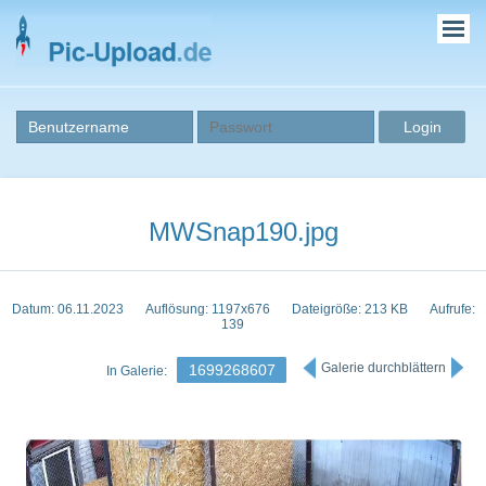
MWSnap190.jpg
Datum: 06.11.2023
Auflösung: 1197x676
Dateigröße: 213 KB
Aufrufe:
139
Galerie durchblättern
1699268607
In Galerie: