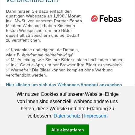
Dann nutzen Sie dazu einfach den
günstigen Webspace ab
1,99€ / Monat
inkl. MwSt. von unserem Partner
Febas
.
Mit dem Webspace haben Sie einen
festen Webspeicher um Ihre Bilder
dauerhaft zu speichern und bei Bedarf
zu veröffentlichen.
✅ Kostenlose und eigene .de Domain,
wie z.B.
ihredomain.de/meinbild.gif
✅ Mit Anleitung, wie Sie Ihre Bilder einfach hochladen können.
✅ Inkl. Galerie-App, um per Browser Ihre Bilder zu verwalten.
✅ Werbefrei: Die Bilder können komplett ohne Werbung
veröffentlicht werden.
Hier klicken um sich das Webspace-Angebot anzusehen
oder direkt bestellen:
Jetzt bestellen!
Wir nutzen Cookies auf unserer Website. Einige
von ihnen sind essenziell, während andere uns
helfen, diese Website und Ihre Erfahrung zu
verbessern.
Datenschutz
|
Impressum
© 2006 - 2019 Pic-Upload.de -
|
Hosted by Febas
Pic-Upload.de
Alle akzeptieren
-
-
-
braucht Hilfe!
AGB
Datenschutz
Impressum