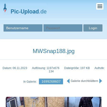
MWSnap188.jpg
Datum: 06.11.2023
Auflösung: 1197x676
Dateigröße: 197 KB
Aufrufe:
134
Galerie durchblättern
1699268607
In Galerie: