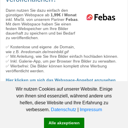
Dann nutzen Sie dazu einfach den
günstigen Webspace ab
1,99€ / Monat
inkl. MwSt. von unserem Partner
Febas
.
Mit dem Webspace haben Sie einen
festen Webspeicher um Ihre Bilder
dauerhaft zu speichern und bei Bedarf
zu veröffentlichen.
✅ Kostenlose und eigene .de Domain,
wie z.B.
ihredomain.de/meinbild.gif
✅ Mit Anleitung, wie Sie Ihre Bilder einfach hochladen können.
✅ Inkl. Galerie-App, um per Browser Ihre Bilder zu verwalten.
✅ Werbefrei: Die Bilder können komplett ohne Werbung
veröffentlicht werden.
Hier klicken um sich das Webspace-Angebot anzusehen
oder direkt bestellen:
Jetzt bestellen!
Wir nutzen Cookies auf unserer Website. Einige
von ihnen sind essenziell, während andere uns
helfen, diese Website und Ihre Erfahrung zu
verbessern.
Datenschutz
|
Impressum
© 2006 - 2019 Pic-Upload.de -
|
Hosted by Febas
Pic-Upload.de
Alle akzeptieren
-
-
-
braucht Hilfe!
AGB
Datenschutz
Impressum