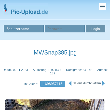
MWSnap385.jpg
Datum: 02.11.2023
Auflösung: 1192x671
Dateigröße: 241 KB
Aufrufe:
139
Galerie durchblättern
1698957113
In Galerie: