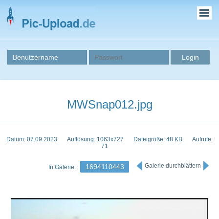
MWSnap012.jpg
Datum: 07.09.2023
Auflösung: 1063x727
Dateigröße: 48 KB
Aufrufe:
71
Galerie durchblättern
1694110443
In Galerie: