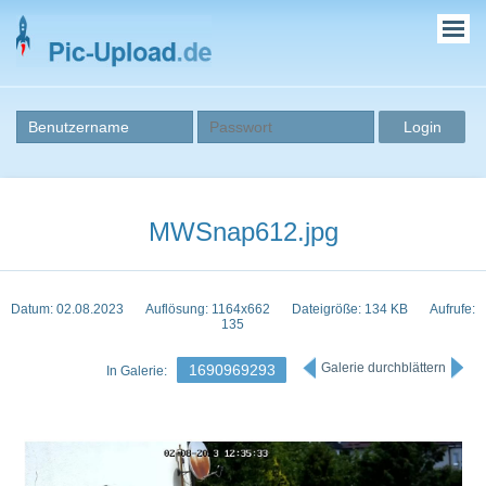
MWSnap612.jpg
Datum: 02.08.2023
Auflösung: 1164x662
Dateigröße: 134 KB
Aufrufe:
135
Galerie durchblättern
1690969293
In Galerie: