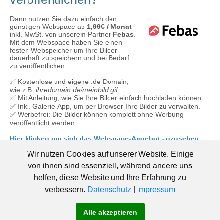
Dann nutzen Sie dazu einfach den
günstigen Webspace ab
1,99€ / Monat
inkl. MwSt. von unserem Partner
Febas
.
Mit dem Webspace haben Sie einen
festen Webspeicher um Ihre Bilder
dauerhaft zu speichern und bei Bedarf
zu veröffentlichen.
✅ Kostenlose und eigene .de Domain,
wie z.B.
ihredomain.de/meinbild.gif
✅ Mit Anleitung, wie Sie Ihre Bilder einfach hochladen können.
✅ Inkl. Galerie-App, um per Browser Ihre Bilder zu verwalten.
✅ Werbefrei: Die Bilder können komplett ohne Werbung
veröffentlicht werden.
Hier klicken um sich das Webspace-Angebot anzusehen
oder direkt bestellen:
Jetzt bestellen!
Wir nutzen Cookies auf unserer Website. Einige
von ihnen sind essenziell, während andere uns
helfen, diese Website und Ihre Erfahrung zu
verbessern.
Datenschutz
|
Impressum
© 2006 - 2019 Pic-Upload.de -
|
Hosted by Febas
Pic-Upload.de
Alle akzeptieren
-
-
-
braucht Hilfe!
AGB
Datenschutz
Impressum