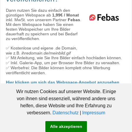
Dann nutzen Sie dazu einfach den
günstigen Webspace ab
1,99€ / Monat
inkl. MwSt. von unserem Partner
Febas
.
Mit dem Webspace haben Sie einen
festen Webspeicher um Ihre Bilder
dauerhaft zu speichern und bei Bedarf
zu veröffentlichen.
✅ Kostenlose und eigene .de Domain,
wie z.B.
ihredomain.de/meinbild.gif
✅ Mit Anleitung, wie Sie Ihre Bilder einfach hochladen können.
✅ Inkl. Galerie-App, um per Browser Ihre Bilder zu verwalten.
✅ Werbefrei: Die Bilder können komplett ohne Werbung
veröffentlicht werden.
Hier klicken um sich das Webspace-Angebot anzusehen
oder direkt bestellen:
Jetzt bestellen!
Wir nutzen Cookies auf unserer Website. Einige
von ihnen sind essenziell, während andere uns
helfen, diese Website und Ihre Erfahrung zu
verbessern.
Datenschutz
|
Impressum
© 2006 - 2019 Pic-Upload.de -
|
Hosted by Febas
Pic-Upload.de
Alle akzeptieren
-
-
-
braucht Hilfe!
AGB
Datenschutz
Impressum