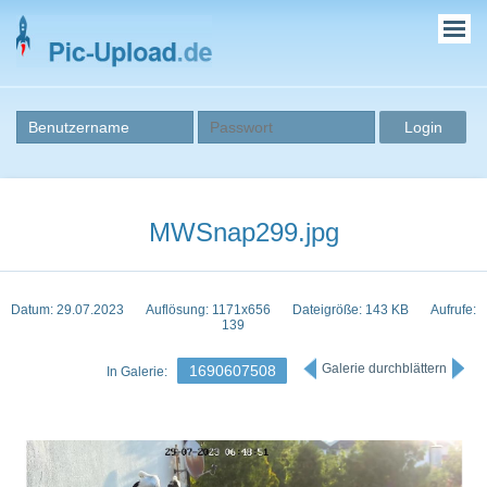
MWSnap299.jpg
Datum: 29.07.2023
Auflösung: 1171x656
Dateigröße: 143 KB
Aufrufe:
139
Galerie durchblättern
1690607508
In Galerie: