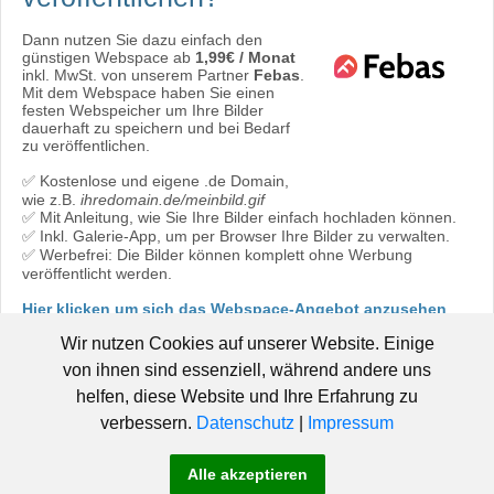
Dann nutzen Sie dazu einfach den
günstigen Webspace ab
1,99€ / Monat
inkl. MwSt. von unserem Partner
Febas
.
Mit dem Webspace haben Sie einen
festen Webspeicher um Ihre Bilder
dauerhaft zu speichern und bei Bedarf
zu veröffentlichen.
✅ Kostenlose und eigene .de Domain,
wie z.B.
ihredomain.de/meinbild.gif
✅ Mit Anleitung, wie Sie Ihre Bilder einfach hochladen können.
✅ Inkl. Galerie-App, um per Browser Ihre Bilder zu verwalten.
✅ Werbefrei: Die Bilder können komplett ohne Werbung
veröffentlicht werden.
Hier klicken um sich das Webspace-Angebot anzusehen
oder direkt bestellen:
Jetzt bestellen!
Wir nutzen Cookies auf unserer Website. Einige
von ihnen sind essenziell, während andere uns
helfen, diese Website und Ihre Erfahrung zu
verbessern.
Datenschutz
|
Impressum
© 2006 - 2019 Pic-Upload.de -
|
Hosted by Febas
Pic-Upload.de
Alle akzeptieren
-
-
-
braucht Hilfe!
AGB
Datenschutz
Impressum