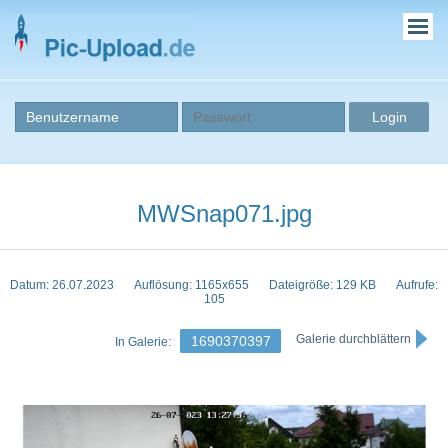
MWSnap071.jpg
Datum: 26.07.2023
Auflösung: 1165x655
Dateigröße: 129 KB
Aufrufe:
105
Galerie durchblättern
1690370397
In Galerie: