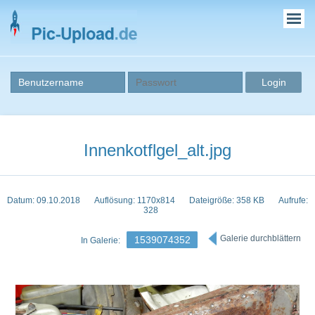
Innenkotflgel_alt.jpg
Datum: 09.10.2018
Auflösung: 1170x814
Dateigröße: 358 KB
Aufrufe:
328
Galerie durchblättern
1539074352
In Galerie: